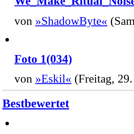
We_Make_Ritual_Noise
von
»ShadowByte«
(Sams
Foto 1(034)
von
»Eskil«
(Freitag, 29
Bestbewertet