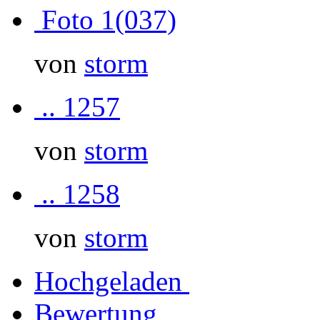
Foto 1(037)
von
storm
.. 1257
von
storm
.. 1258
von
storm
Hochgeladen
Bewertung